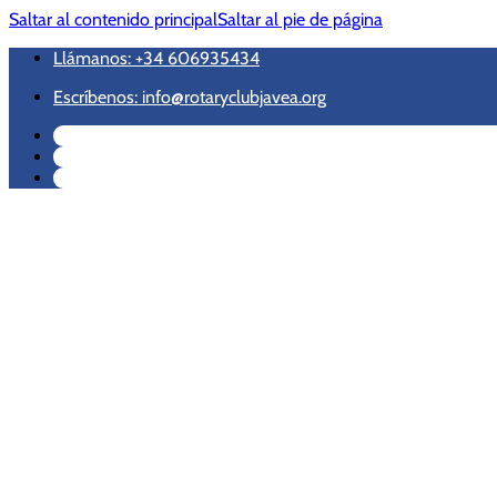
Saltar al contenido principal
Saltar al pie de página
Llámanos: +34 606935434
Escríbenos: info@rotaryclubjavea.org