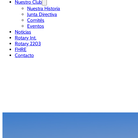
Nuestro Club
Nuestra Historia
Junta Directiva
Comités
Eventos
Noticias
Rotary Int.
Rotary 2203
FHRE
Contacto