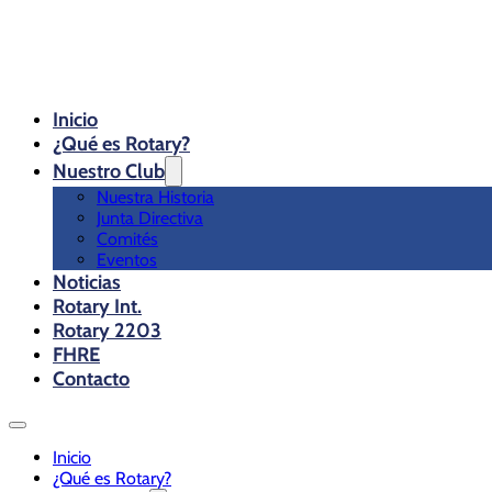
Inicio
¿Qué es Rotary?
Nuestro Club
Nuestra Historia
Junta Directiva
Comités
Eventos
Noticias
Rotary Int.
Rotary 2203
FHRE
Contacto
Inicio
¿Qué es Rotary?