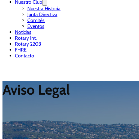
Nuestro Club
Nuestra Historia
Junta Directiva
Comités
Eventos
Noticias
Rotary Int.
Rotary 2203
FHRE
Contacto
Aviso Legal