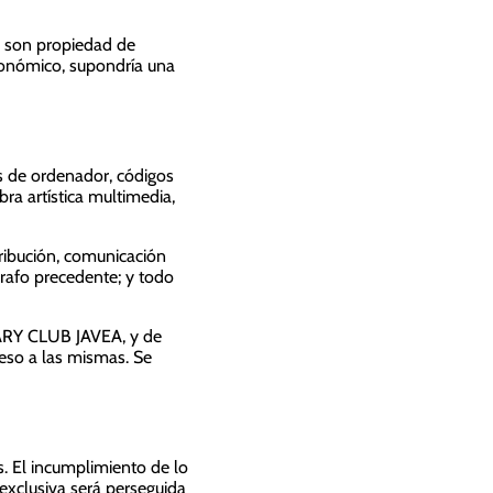
al son propiedad de
económico, supondría una
as de ordenador, códigos
bra artística multimedia,
ibución, comunicación
rrafo precedente; y todo
TARY CLUB JAVEA, y de
cceso a las mismas. Se
s. El incumplimiento de lo
 exclusiva será perseguida