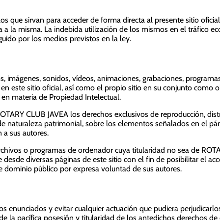
os que sirvan para acceder de forma directa al presente sitio ofici
 a la misma. La indebida utilización de los mismos en el tráfico 
guido por los medios previstos en la ley.
pos, imágenes, sonidos, vídeos, animaciones, grabaciones, program
 en este sitio oficial, así como el propio sitio en su conjunto como o
 en materia de Propiedad Intelectual.
TARY CLUB JAVEA los derechos exclusivos de reproducción, distr
de naturaleza patrimonial, sobre los elementos señalados en el pá
 a sus autores.
rchivos o programas de ordenador cuya titularidad no sea de RO
 desde diversas páginas de este sitio con el fin de posibilitar el a
 de dominio público por expresa voluntad de sus autores.
s enunciados y evitar cualquier actuación que pudiera perjudicarlo
de la pacífica posesión y titularidad de los antedichos derechos de