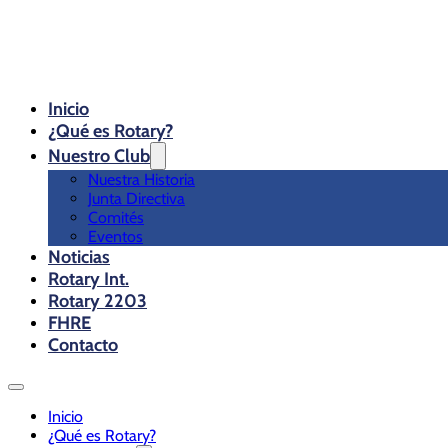
Inicio
¿Qué es Rotary?
Nuestro Club
Nuestra Historia
Junta Directiva
Comités
Eventos
Noticias
Rotary Int.
Rotary 2203
FHRE
Contacto
Inicio
¿Qué es Rotary?