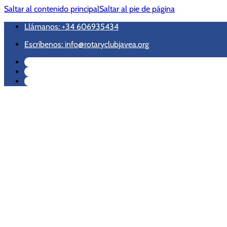
Saltar al contenido principal
Saltar al pie de página
Llámanos: +34 606935434
Escríbenos: info@rotaryclubjavea.org