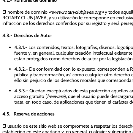
4.2.- Nombres de dominio
El nombre de dominio
«www.rotaryclubjavea.org»
y todos aquell
ROTARY CLUB JAVEA, y su utilización le corresponde en exclusiva
infracción de los derechos conferidos por su registro y será perse
4.3.- Derechos de Autor
4.3.1.-
Los contenidos, textos, fotografías, diseños, logoti
fuente y, en general, cualquier creación intelectual existente
están protegidos como derechos de autor por la legislación
4.3.2.-
De conformidad con lo expuesto, corresponden a RO
pública y transformación, así como cualquier otro derecho 
ello sin perjuicio de los derechos morales que correspondan
4.3.3.-
Quedan exceptuados de esta protección aquellos a
acceso gratuito (
freeware
), que el usuario puede descargarse
trata, en todo caso, de aplicaciones que tienen el carácter
4.5.- Reserva de acciones
El usuario de este sitio web se compromete a respetar los derecho
establecido en este apartado y, en general, cualquier vulneración 